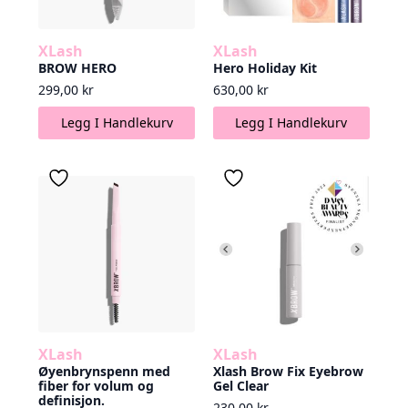
XLash
XLash
BROW HERO
Hero Holiday Kit
299,00
kr
630,00
kr
Legg I Handlekurv
Legg I Handlekurv
XLash
XLash
Øyenbrynspenn med
Xlash Brow Fix Eyebrow
fiber for volum og
Gel Clear
definisjon.
230,00
kr