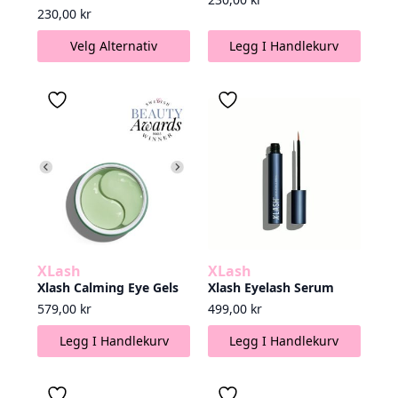
230,00
kr
Dette
Velg Alternativ
Legg I Handlekurv
produktet
har
flere
varianter.
Alternativene
kan
velges
på
produktsiden
XLash
XLash
Xlash Calming Eye Gels
Xlash Eyelash Serum
579,00
kr
499,00
kr
Legg I Handlekurv
Legg I Handlekurv