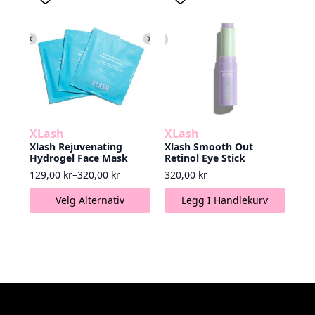
XLash
XLash
Xlash Rejuvenating
Xlash Smooth Out
Hydrogel Face Mask
Retinol Eye Stick
Prisområde: 129,00 kr til 320,00 kr
129,00
kr
–
320,00
kr
320,00
kr
Dette
Velg Alternativ
Legg I Handlekurv
produktet
har
flere
varianter.
Alternativene
kan
velges