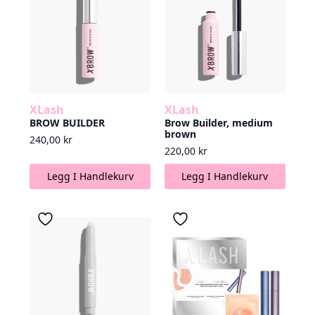
XLash
XLash
BROW BUILDER
Brow Builder, medium
brown
240,00
kr
220,00
kr
Legg I Handlekurv
Legg I Handlekurv