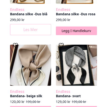
Endless
Endless
Bandana silke -Dus blå
Bandana silke -Dus rosa
299,00
kr
299,00
kr
Les Mer
Legg I Handlekurv
Endless
Endless
Bandana- beige silk
Bandana- svart
Opprinnelig pris var: 199,00 kr.
Nåværende pris er: 120,00 kr.
Opprinnelig pris var: 199,00 kr.
Nåværende pris er: 129,00 kr.
120,00
kr
199,00
kr
129,00
kr
199,00
kr