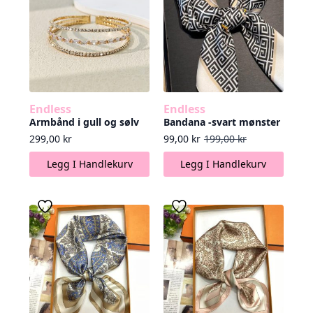
Endless
Endless
Armbånd i gull og sølv
Bandana -svart mønster
Opprinnelig pris var: 199,00 kr.
Nåværende pris er: 99,00 kr.
299,00
kr
99,00
kr
199,00
kr
Legg I Handlekurv
Legg I Handlekurv