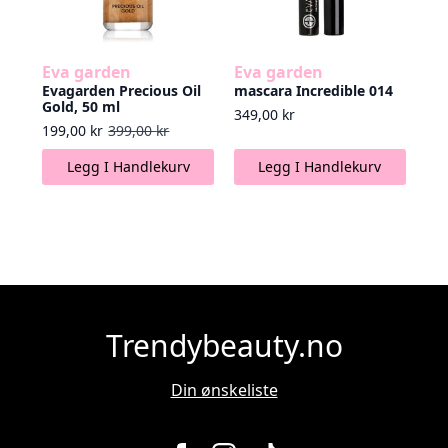
Eva garden
Eva garden
Evagarden Precious Oil
mascara Incredible 014
Gold, 50 ml
349,00
kr
Opprinnelig pris var: 399,00 kr.
Nåværende pris er: 199,00 kr.
199,00
kr
399,00
kr
Legg I Handlekurv
Legg I Handlekurv
Trendybeauty.no
Din ønskeliste