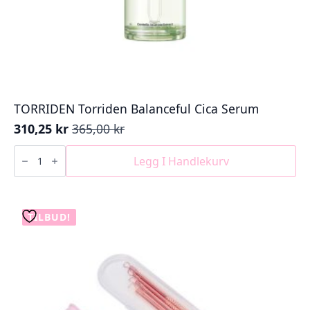
TORRIDEN Torriden Balanceful Cica Serum
310,25
kr
365,00
kr
Opprinnelig
Nåværende
pris
pris
TORRIDEN
Torriden
Legg I Handlekurv
var:
er:
Balanceful
365,00 kr.
310,25 kr.
Cica
Serum
antall
TILBUD!