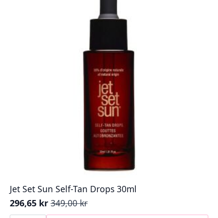
Jet Set Sun Self-Tan Drops 30ml
296,65
kr
349,00
kr
Opprinnelig
Nåværende
pris
pris
Jet