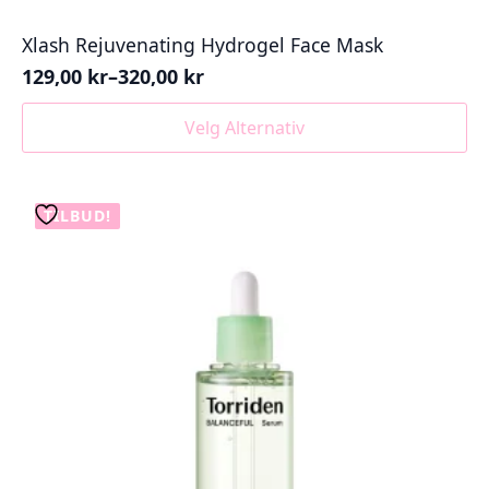
Xlash Rejuvenating Hydrogel Face Mask
129,00
kr
–
320,00
kr
Prisområde:
129,00 kr
Dette
Velg Alternativ
til
produktet
320,00 kr
har
flere
varianter.
TILBUD!
Alternativene
kan
velges
på
produktsiden