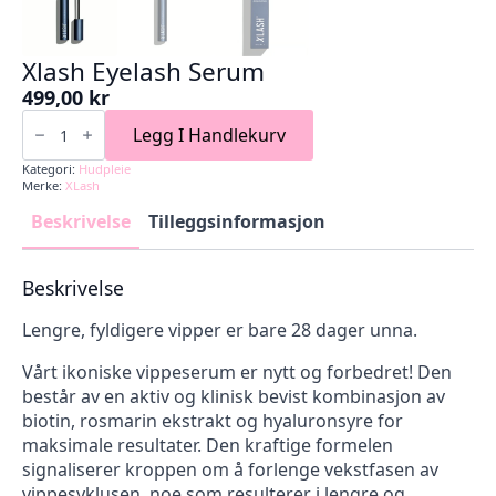
Xlash Eyelash Serum
499,00
kr
Xlash
Eyelash
Legg I Handlekurv
Serum
antall
Kategori:
Hudpleie
Merke:
XLash
Beskrivelse
Tilleggsinformasjon
Beskrivelse
Lengre, fyldigere vipper er bare 28 dager unna.
Vårt ikoniske vippeserum er nytt og forbedret! Den
består av en aktiv og klinisk bevist kombinasjon av
biotin, rosmarin ekstrakt og hyaluronsyre for
maksimale resultater. Den kraftige formelen
signaliserer kroppen om å forlenge vekstfasen av
vippesyklusen, noe som resulterer i lengre og