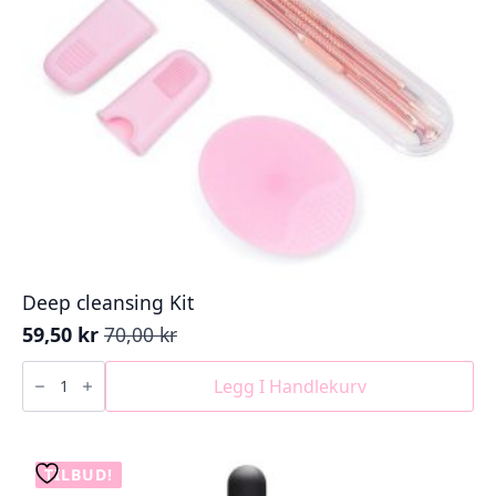
Deep cleansing Kit
59,50
kr
70,00
kr
Opprinnelig
Nåværende
pris
pris
Deep
cleansing
Legg I Handlekurv
var:
er:
Kit
70,00 kr.
59,50 kr.
antall
TILBUD!