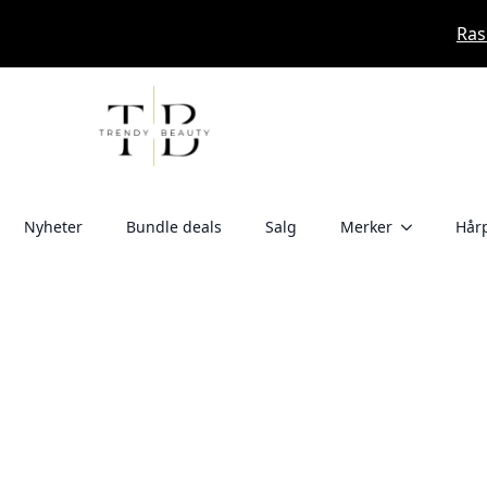
Ras
Nyheter
Bundle deals
Salg
Merker
Hårp