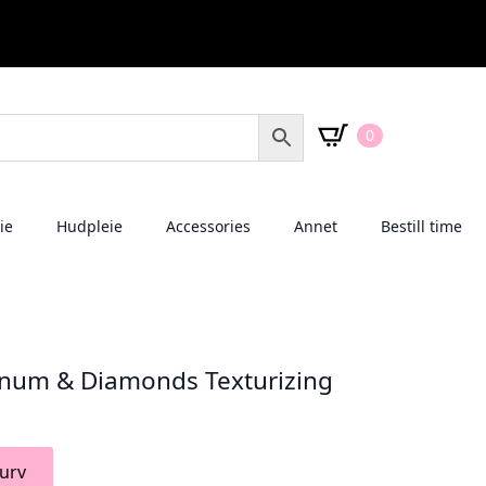
0
ie
Hudpleie
Accessories
Annet
Bestill time
tinum & Diamonds Texturizing
urv