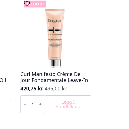
TILBUD!
Curl Manifesto Crème De
Oil
Jour Fondamentale Leave-In
420,75
kr
495,00
kr
Opprinnelig
Nåværende
pris
pris
Curl
Manifesto
Legg I
var:
er:
Crème
Handlekurv
495,00 kr.
420,75 kr.
De
Jour
Fondamentale
Leave-
In