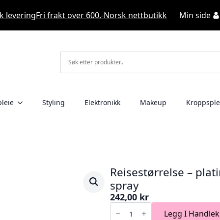
k levering
Fri frakt over 600,-
Norsk nettbutikk
Min side
leie
Styling
Elektronikk
Makeup
Kroppsple
Reisestørrelse – pla
spray
242,00
kr
Reisestørrelse
-
Legg I Handlek
platinum