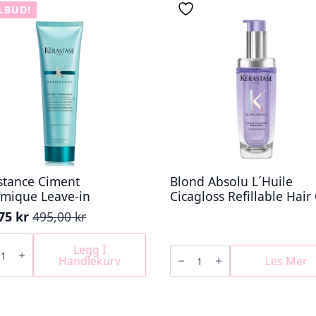
ILBUD!
stance Ciment
Blond Absolu L´Huile
mique Leave-in
Cicagloss Refillable Hair 
,75
kr
495,00
kr
innelig
ærende
tance
nt
Legg I
Blond
mique
Absolu
Handlekurv
Les Mer
00 kr.
75 kr.
-
L
´Huile
Cicagloss
Refillable
Hair