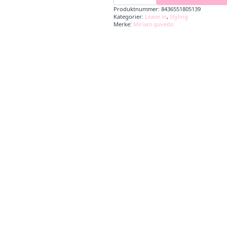
&
Produktnummer:
8436551805139
Diamonds
Kategorier:
Leave in
,
Styling
Texturizing
Merke:
Miriam quvedo
spray
antall