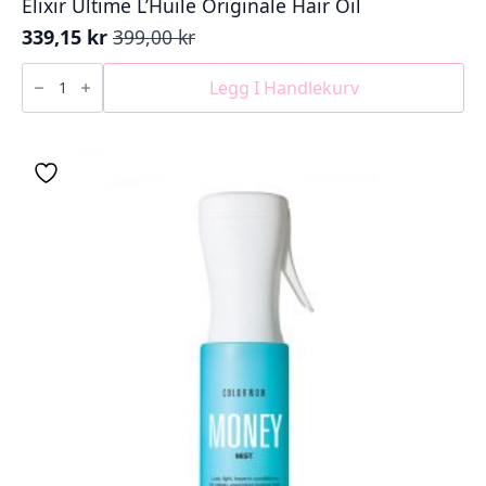
Elixir Ultime L’Huile Originale Hair Oil
339,15
kr
399,00
kr
Opprinnelig
Nåværende
pris
pris
Elixir
Ultime
Legg I Handlekurv
var:
er:
L’Huile
399,00 kr.
339,15 kr.
Originale
Hair
Oil
antall