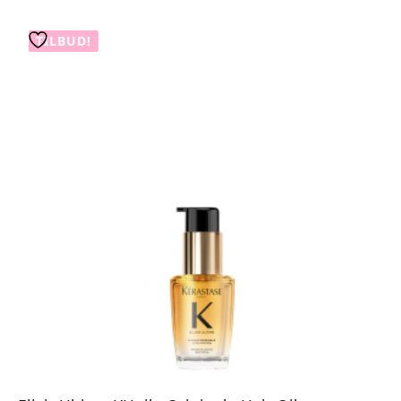
Cicagloss
Hair
Oil
TILBUD!
Refill
antall