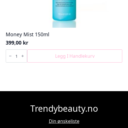
Money Mist 150ml
399,00
kr
Money
Mist
Legg I Handlekurv
150ml
antall
Trendybeauty.no
Din ønskeliste