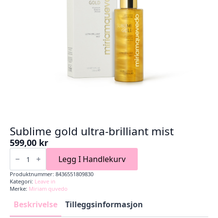
Sublime gold ultra-brilliant mist
599,00
kr
Sublime
gold
Legg I Handlekurv
ultra-
brilliant
Produktnummer:
8436551809830
mist
Kategori:
Leave in
antall
Merke:
Miriam quvedo
Beskrivelse
Tilleggsinformasjon