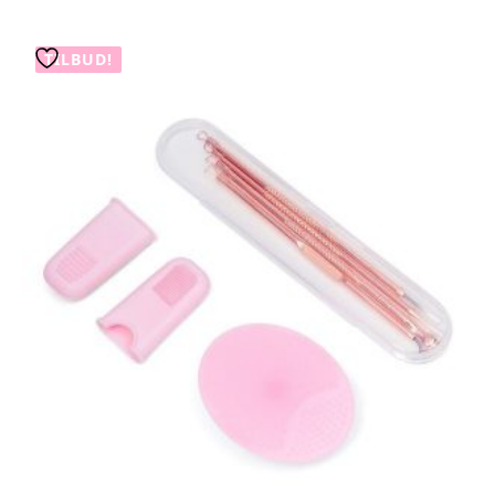
antall
TILBUD!