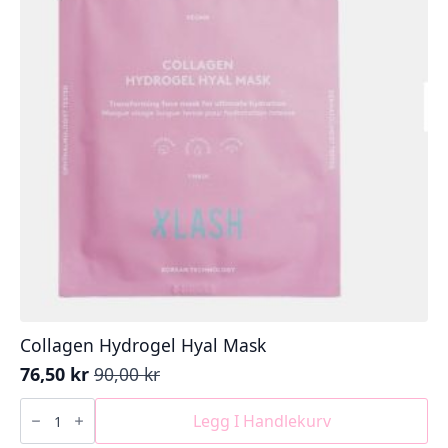
Collagen Hydrogel Hyal Mask
76,50
kr
90,00
kr
Opprinnelig
Nåværende
pris
pris
Collagen
Hydrogel
Legg I Handlekurv
var:
er:
Hyal
90,00 kr.
76,50 kr.
Mask