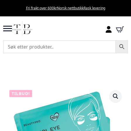
Fri frakt over 600kr
Norsk nettbutikk
Rask levering
TILBUD!