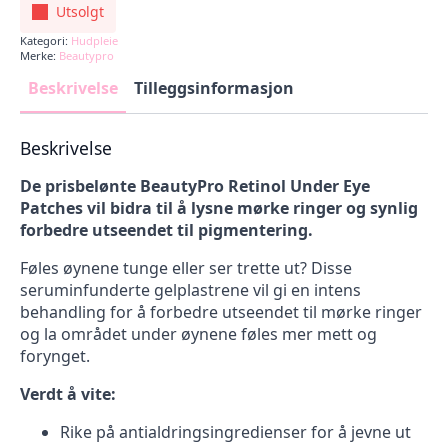
pris
pris
Utsolgt
var:
er:
Kategori:
Hudpleie
129,00 kr.
109,65 kr.
Merke:
Beautypro
Beskrivelse
Tilleggsinformasjon
Beskrivelse
De prisbelønte BeautyPro Retinol Under Eye
Patches vil bidra til å lysne mørke ringer og synlig
forbedre utseendet til pigmentering.
Føles øynene tunge eller ser trette ut? Disse
seruminfunderte gelplastrene vil gi en intens
behandling for å forbedre utseendet til mørke ringer
og la området under øynene føles mer mett og
forynget.
Verdt å vite:
Rike på antialdringsingredienser for å jevne ut