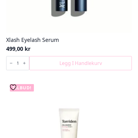
Xlash Eyelash Serum
499,00
kr
Xlash
Eyelash
Legg I Handlekurv
Serum
antall
TILBUD!