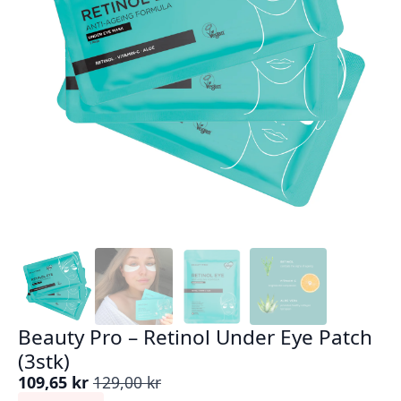
Beauty Pro – Retinol Under Eye Patch
(3stk)
109,65
kr
129,00
kr
Opprinnelig
Nåværende