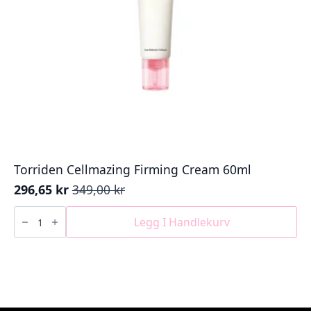
Torriden Cellmazing Firming Cream 60ml
296,65
kr
349,00
kr
Opprinnelig
Nåværende
pris
pris
Torriden
Cellmazing
Legg I Handlekurv
var:
er:
Firming
349,00 kr.
296,65 kr.
Cream
60ml
antall