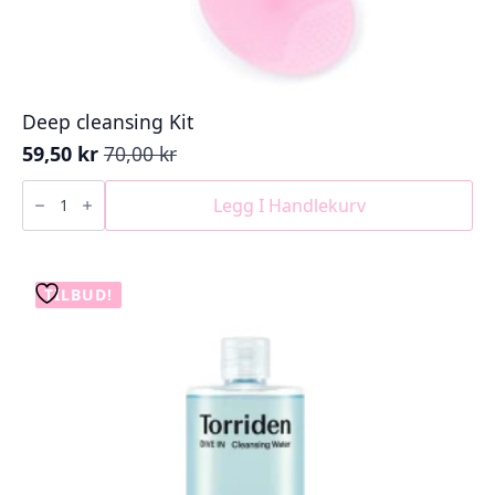
Deep cleansing Kit
59,50
kr
70,00
kr
Opprinnelig
Nåværende
pris
pris
Deep
cleansing
Legg I Handlekurv
var:
er:
Kit
70,00 kr.
59,50 kr.
antall
TILBUD!