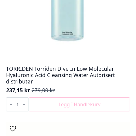
TORRIDEN Torriden Dive In Low Molecular
Hyaluronic Acid Cleansing Water Autorisert
distributør
237,15
kr
279,00
kr
Opprinnelig
Nåværende
pris
pris
TORRIDEN
Torriden
Legg I Handlekurv
var:
er:
Dive
279,00 kr.
237,15 kr.
In
Low
Molecular
Hyaluronic
Acid
Cleansing