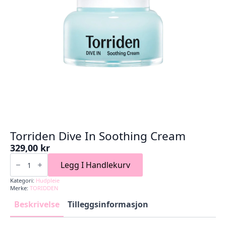
Torriden Dive In Soothing Cream
329,00
kr
Torriden
Dive
Legg I Handlekurv
In
Soothing
Kategori:
Hudpleie
Cream
Merke:
TORIDDEN
antall
Beskrivelse
Tilleggsinformasjon