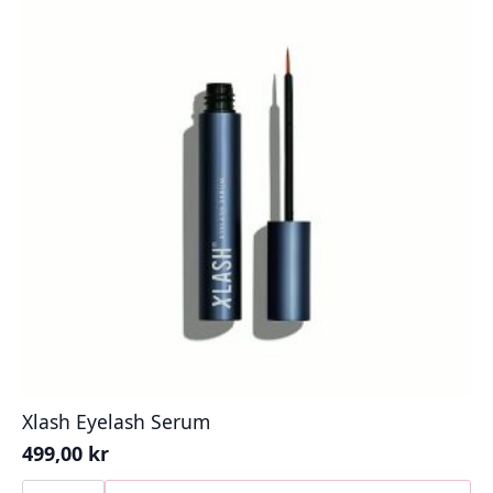
Water
Autorisert
distributør
antall
Xlash Eyelash Serum
499,00
kr
Xlash