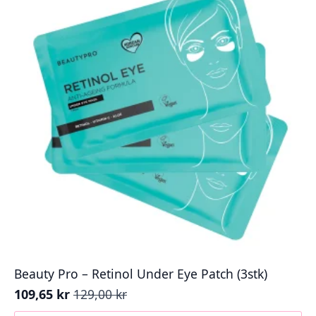
Beauty Pro – Retinol Under Eye Patch (3stk)
109,65
kr
129,00
kr
Opprinnelig
Nåværende
pris
pris