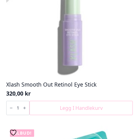
Xlash Smooth Out Retinol Eye Stick
320,00
kr
Xlash
Smooth
Legg I Handlekurv
Out
Retinol
Eye
Stick
antall
TILBUD!