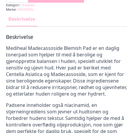
var:
er:
Pad
Kategori:
Hudpleie
349,00 kr.
296,65 kr.
antall
Merke:
MEDIHEAL
Beskrivelse
Beskrivelse
Mediheal Madecassoside Blemish Pad er en daglig
tonerpad som hjelper til med å berolige og
gjenopprette balansen i huden, spesielt utviklet for
sensitiv og ujevn hud. Hver pad er beriket med
Centella Asiatica og Madecassoside, som er kjent for
sine beroligende egenskaper. Disse ingrediensene
bidrar til å redusere irritasjoner, rødhet og ujevnheter,
og etterlater huden roligere og mer hydrert.
Padsene inneholder også niacinamid, en
stjerneingrediens som jevner ut hudtonen og
forbedrer hudens tekstur. Samtidig hjelper de med å
kontrollere overflødig oljeproduksjon, noe som gjør
dem perfekte for daglig bruk, spesielt for de som