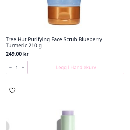
Tree Hut Purifying Face Scrub Blueberry
Turmeric 210 g
249,00
kr
Tree
Hut
Legg I Handlekurv
Purifying
Face
Scrub
Blueberry
Turmeric
210
g
antall