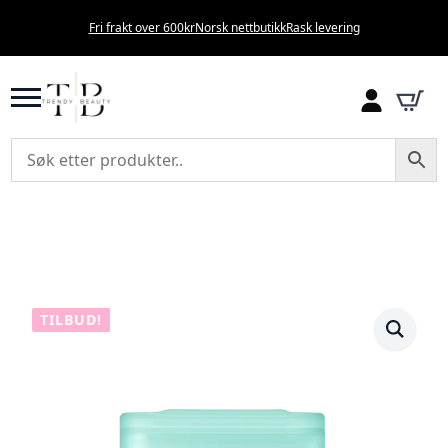
Fri frakt over 600kr
Norsk nettbutikk
Rask levering
TILBUD!