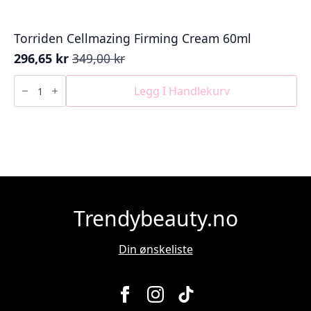
Torriden Cellmazing Firming Cream 60ml
296,65
kr
349,00
kr
Opprinnelig
Nåværende
pris
pris
Torriden
Cellmazing
Legg I Handlekurv
var:
er:
Firming
349,00 kr.
296,65 kr.
Cream
60ml
antall
Trendybeauty.no
Din ønskeliste