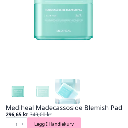
Mediheal Madecassoside Blemish Pad
296,65
kr
349,00
kr
Opprinnelig
Nåværende
Mediheal
pris
pris
Madecassoside
Legg I Handlekurv
Blemish