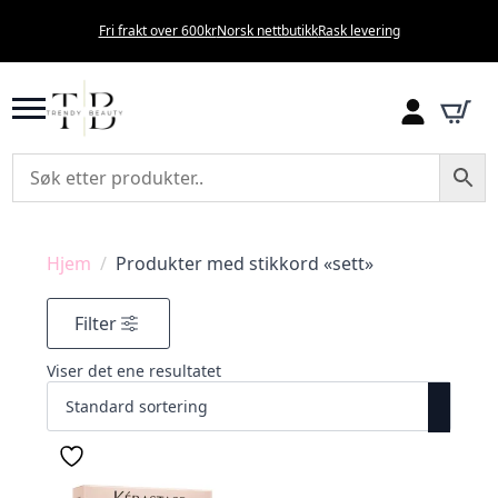
Fri frakt over 600kr
Norsk nettbutikk
Rask levering
Hjem
Produkter med stikkord «sett»
Filter
Viser det ene resultatet