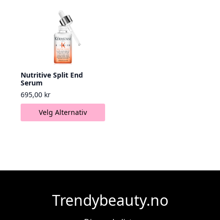
Nutritive Split End
Serum
695,00
kr
Dette
Velg Alternativ
produktet
har
flere
varianter.
Alternativene
kan
velges
på
Trendybeauty.no
produktsiden