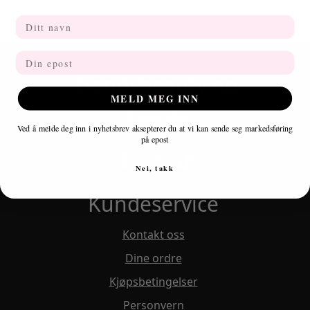
Navn
Email
Trendybeauty.no
MELD MEG INN
Din ønskeliste
Ved å melde deg inn i nyhetsbrev aksepterer du at vi kan sende seg markedsføring
på epost
Nei, takk
Kundeservice
Kontakt oss
Dine ordre
Kjøpsbetingelser
Personvern