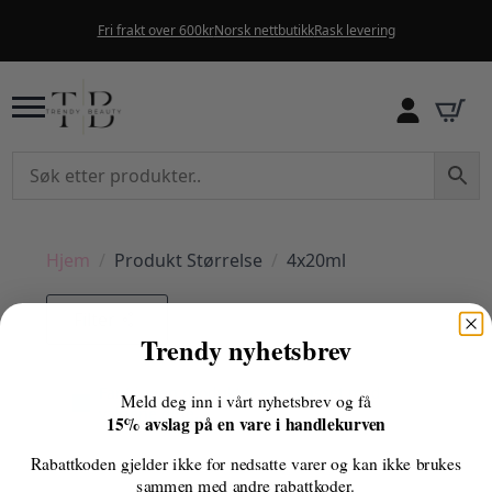
Fri frakt over 600kr
Norsk nettbutikk
Rask levering
Hjem
Produkt Størrelse
4x20ml
Filter
Trendy nyhetsbrev
Fant ingen produkter som passet med
Meld deg inn i vårt nyhetsbrev og få
valgene dine.
15% avslag på en vare i handlekurven
Rabattkoden gjelder ikke for nedsatte varer og kan ikke brukes
sammen med andre rabattkoder.