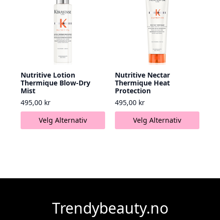
Nutritive Lotion
Nutritive Nectar
Thermique Blow-Dry
Thermique Heat
Mist
Protection
495,00
kr
495,00
kr
Dette
Dette
Velg Alternativ
Velg Alternativ
produktet
produktet
har
har
flere
flere
varianter.
varianter.
Alternativene
Alternativene
kan
kan
velges
velges
på
på
Trendybeauty.no
produktsiden
produktsiden