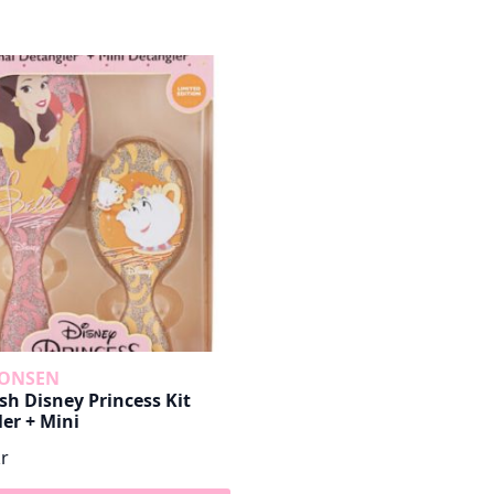
MONSEN
h Disney Princess Kit
er + Mini
kr