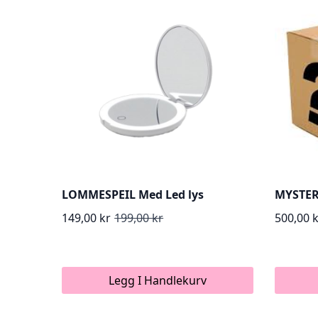
LOMMESPEIL Med Led lys
MYSTER
149,00
kr
199,00
kr
500,00
Opprinnelig
Nåværende
pris
pris
var:
er:
Legg I Handlekurv
199,00 kr.
149,00 kr.