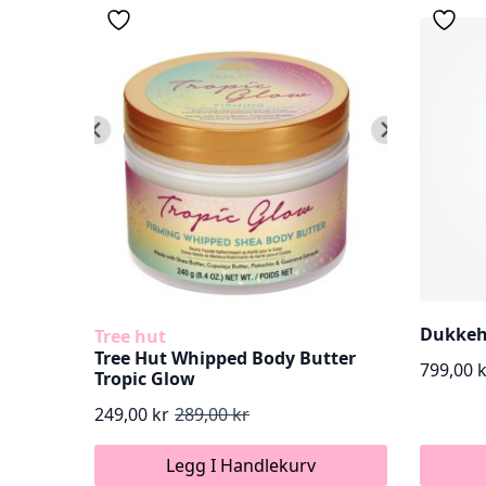
Dukkeh
Tree hut
Tree Hut Whipped Body Butter
799,00
Tropic Glow
249,00
kr
289,00
kr
Opprinnelig
Nåværende
pris
pris
Legg I Handlekurv