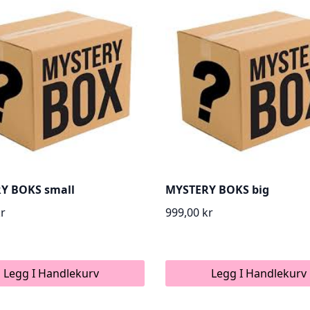
Y BOKS small
MYSTERY BOKS big
kr
999,00
kr
Legg I Handlekurv
Legg I Handlekurv