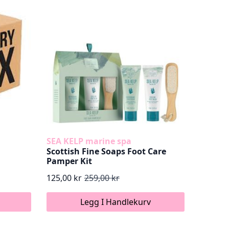
SEA KELP marine spa
Scottish Fine Soaps Foot Care
Pamper Kit
125,00
kr
259,00
kr
Opprinnelig
Nåværende
pris
pris
Legg I Handlekurv
var:
er: