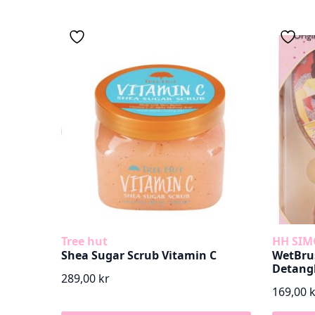
var:
er:
289,00 kr.
249,00 kr.
Tree hut
HH SI
Shea Sugar Scrub Vitamin C
WetBrus
Detangl
289,00
kr
169,00