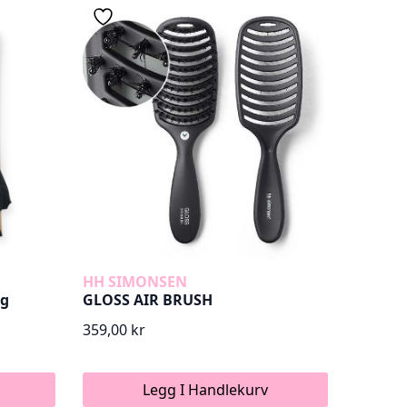
259,00 kr.
125,00 kr.
HH SIMONSEN
ng
GLOSS AIR BRUSH
359,00
kr
Legg I Handlekurv