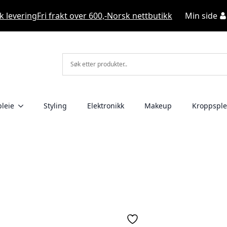
k levering
Fri frakt over 600,-
Norsk nettbutikk
Min side
leie
Styling
Elektronikk
Makeup
Kroppsple