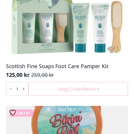
Scottish Fine Soaps Foot Care Pamper Kit
125,00
kr
259,00
kr
Opprinnelig
Nåværende
pris
pris
Scottish
Fine
Legg I Handlekurv
var:
er:
Soaps
259,00 kr.
125,00 kr.
Foot
Care
Pamper
Kit
TILBUD!
antall