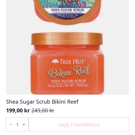
Shea Sugar Scrub Bikini Reef
199,00
kr
249,00
kr
Opprinnelig
Nåværende
pris
pris
Shea
Sugar
Legg I Handlekurv
var:
er:
Scrub
249,00 kr.
199,00 kr.
Bikini