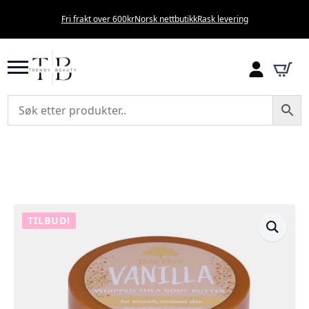
Fri frakt over 600kr
Norsk nettbutikk
Rask levering
TILBUD!