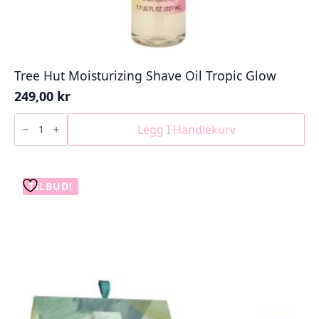
Tree Hut Moisturizing Shave Oil Tropic Glow
249,00
kr
Tree
Hut
Legg I Handlekurv
Moisturizing
Shave
Oil
Tropic
Glow
TILBUD!
antall