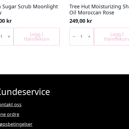
 Sugar Scrub Moonlight
Tree Hut Moisturizing S
w
Oil Moroccan Rose
,00
kr
249,00
kr
Tree
r
Hut
Legg I
Legg I
b
Moisturizing
Handlekurv
Handlekur
ight
Shave
Oil
Moroccan
Rose
antall
Kundeservice
ontakt oss
ine ordre
jøpsbetingelser