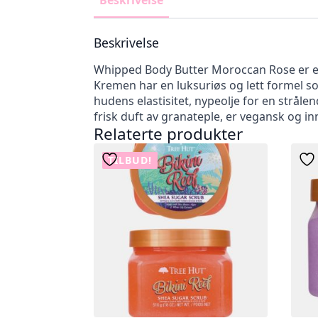
Beskrivelse
Beskrivelse
Whipped Body Butter Moroccan Rose er en
Kremen har en luksuriøs og lett formel s
hudens elastisitet, nypeolje for en strål
frisk duft av granateple, er vegansk og in
Relaterte produkter
TILBUD!