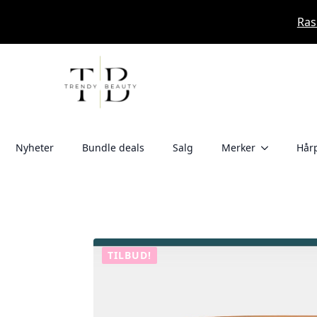
Ras
Nyheter
Bundle deals
Salg
Merker
Hårp
TILBUD!