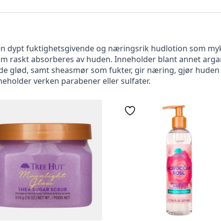
 dypt fuktighetsgivende og næringsrik hudlotion som mykn
om raskt absorberes av huden. Inneholder blant annet arga
ende glød, samt sheasmør som fukter, gir næring, gjør huden
neholder verken parabener eller sulfater.