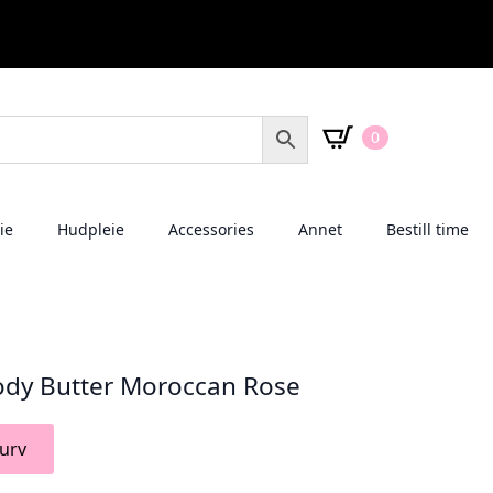
0
ie
Hudpleie
Accessories
Annet
Bestill time
ody Butter Moroccan Rose
urv