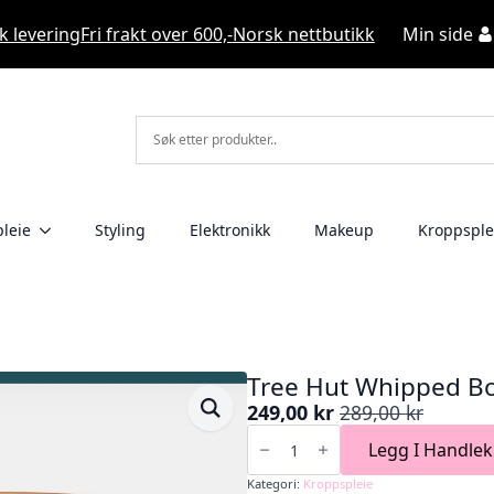
k levering
Fri frakt over 600,-
Norsk nettbutikk
Min side
leie
Styling
Elektronikk
Makeup
Kroppsple
Tree Hut Whipped B
249,00
kr
289,00
kr
Opprinnelig
Nåværende
Tree
pris
pris
Hut
Legg I Handlek
Whipped
var:
er:
Body
Kategori:
Kroppspleie
289,00 kr.
249,00 kr.
Butter