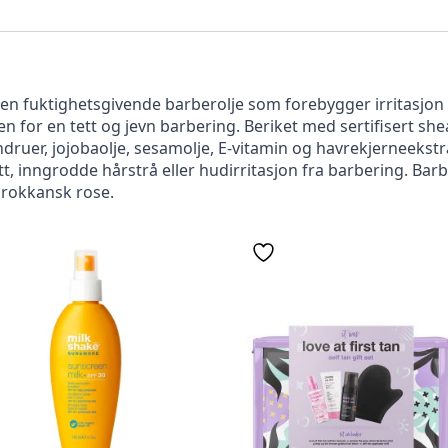
en fuktighetsgivende barberolje som forebygger irritasjon
 for en tett og jevn barbering. Beriket med sertifisert s
ndruer, jojobaolje, sesamolje, E-vitamin og havrekjerneekstr
t, inngrodde hårstrå eller hudirritasjon fra barbering. Barb
arokkansk rose.