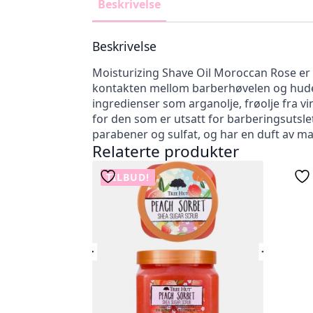
Beskrivelse
Beskrivelse
Moisturizing Shave Oil Moroccan Rose er 
kontakten mellom barberhøvelen og huden
ingredienser som arganolje, frøolje fra vi
for den som er utsatt for barberingsutslet
parabener og sulfat, og har en duft av m
Relaterte produkter
TILBUD!