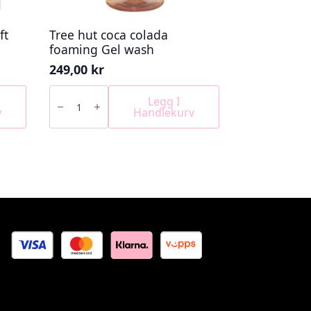
ft
Tree hut coca colada
foaming Gel wash
249,00
kr
Tree
hut
Legg I
coca
v
Handlekurv
colada
foaming
Gel
wash
antall