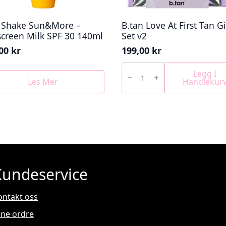
k Shake Sun&More –
B.tan Love At First Tan Gi
creen Milk SPF 30 140ml
Set v2
,00
kr
199,00
kr
B.tan
Love
Legg I
At
Les Mer
Handlekur
First
Tan
Gift
Set
v2
antall
Kundeservice
ontakt oss
ine ordre