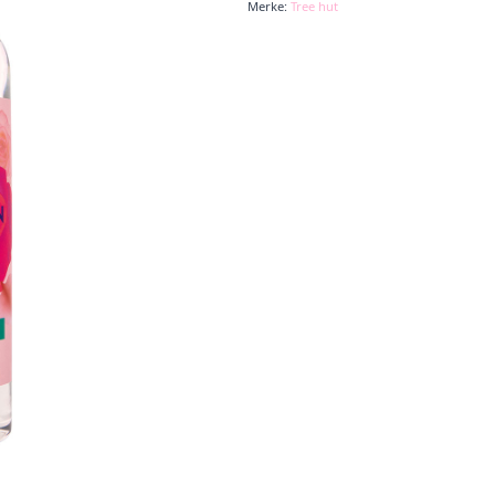
Merke:
Tree hut
Moroccan
Rose
antall