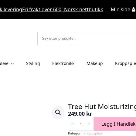
k levering
Fri frakt over 600,-
Norsk nettbutikk
Min side
leie
Styling
Elektronikk
Makeup
Kroppsple
Tree Hut Moisturizi
249,00
kr
Tree
Hut
Legg I Handlek
Moisturizing
Shave
Kategori:
Kroppspleie
Oil