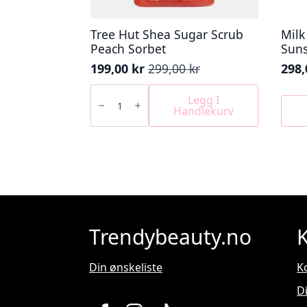
Tree Hut Shea Sugar Scrub
Mil
Peach Sorbet
Suns
199,00
kr
299,00
kr
298
Opprinnelig
Nåværende
pris
pris
Tree
Hut
Legg I
var:
er:
Shea
Handlekurv
299,00 kr.
199,00 kr.
Sugar
Scrub
Peach
Sorbet
antall
Trendybeauty.no
Din ønskeliste
K
D