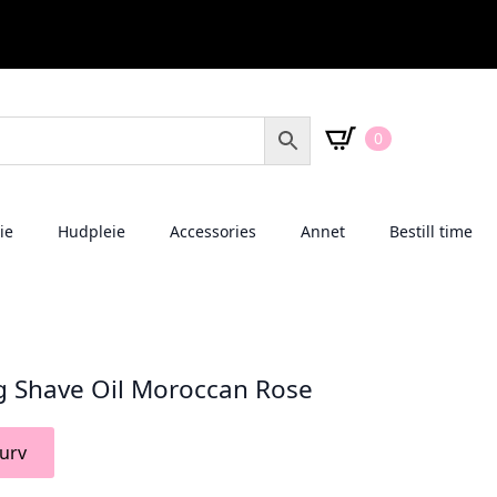
0
ie
Hudpleie
Accessories
Annet
Bestill time
ng Shave Oil Moroccan Rose
urv