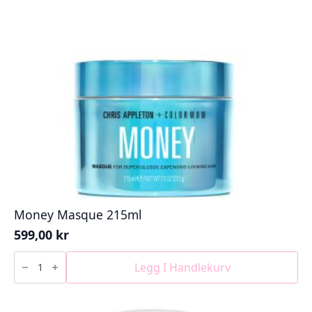
Money Masque 215ml
599,00
kr
Money
Masque
Legg I Handlekurv
215ml
antall