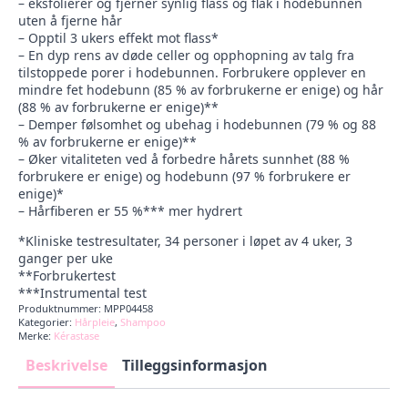
– eksfolierer og fjerner synlig flass og flak i hodebunnen
uten å fjerne hår
– Opptil 3 ukers effekt mot flass*
– En dyp rens av døde celler og opphopning av talg fra
tilstoppede porer i hodebunnen. Forbrukere opplever en
mindre fet hodebunn (85 % av forbrukerne er enige) og hår
(88 % av forbrukerne er enige)**
– Demper følsomhet og ubehag i hodebunnen (79 % og 88
% av forbrukerne er enige)**
– Øker vitaliteten ved å forbedre hårets sunnhet (88 %
forbrukere er enige) og hodebunn (97 % forbrukere er
enige)*
– Hårfiberen er 55 %*** mer hydrert
*Kliniske testresultater, 34 personer i løpet av 4 uker, 3
ganger per uke
**Forbrukertest
***Instrumental test
Produktnummer:
MPP04458
Kategorier:
Hårpleie
,
Shampoo
Merke:
Kérastase
Beskrivelse
Tilleggsinformasjon