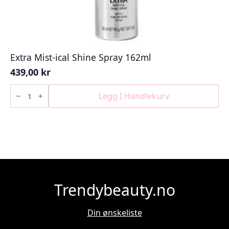
Extra Mist-ical Shine Spray 162ml
439,00
kr
Extra
Mist-
Legg I Handlekurv
ical
Shine
Spray
162ml
antall
Trendybeauty.no
Din ønskeliste