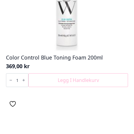
Color Control Blue Toning Foam 200ml
369,00
kr
Color
Control
Legg I Handlekurv
Blue
Toning
Foam
200ml
antall