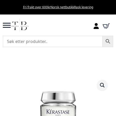
Fri frakt over 600kr
Norsk nettbutikk
Rask levering