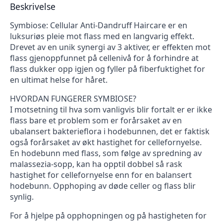
Beskrivelse
Symbiose: Cellular Anti-Dandruff Haircare er en
luksuriøs pleie mot flass med en langvarig effekt.
Drevet av en unik synergi av 3 aktiver, er effekten mot
flass gjenoppfunnet på cellenivå for å forhindre at
flass dukker opp igjen og fyller på fiberfuktighet for
en ultimat helse for håret.
HVORDAN FUNGERER SYMBIOSE?
I motsetning til hva som vanligvis blir fortalt er er ikke
flass bare et problem som er forårsaket av en
ubalansert bakterieflora i hodebunnen, det er faktisk
også forårsaket av økt hastighet for cellefornyelse.
En hodebunn med flass, som følge av spredning av
malassezia-sopp, kan ha opptil dobbel så rask
hastighet for cellefornyelse enn for en balansert
hodebunn. Opphoping av døde celler og flass blir
synlig.
For å hjelpe på opphopningen og på hastigheten for