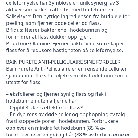
cellefornyelse har Symbiose en unik synergi av 3
aktiver som virker i affinitet med hodebunnen:
Salisylsyre: Den nyttige ingrediensen fra hudpleie for
peeling, som fjerner døde celler og flass.
Bifidus: Nærer bakteriene i hodebunnen og
forhindrer at flass dukker opp igjen.
Piroctone Olamine: Fjerner bakteriene som skaper
flass for å redusere hastigheten på cellefornyelse.
BAIN PURETE ANTI-PELLICULAIRE SINE FORDELER:
Bain Purete Anti-Pelliculaire er en rensende cellulær
sjampo mot flass for oljete sensitiv hodebunn som er
utsatt for flass.
– eksfolierer og fjerner synlig flass og flak i
hodebunnen uten å fjerne hår
– Opptil 3 ukers effekt mot flass*
– En dyp rens av døde celler og opphopning av talg
fra tilstoppede porer i hodebunnen. Forbrukere
opplever en mindre fet hodebunn (85 % av
forbrukerne er enige) og hår (88 % av forbrukerne er