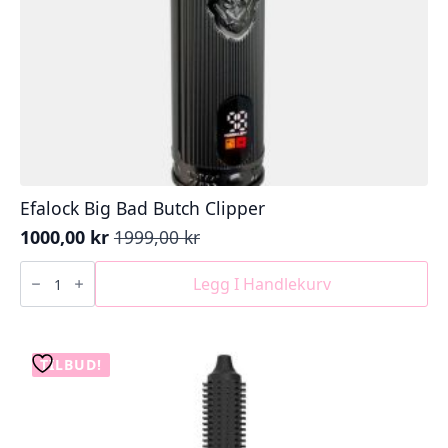
Efalock Big Bad Butch Clipper
1000,00
kr
1999,00
kr
Opprinnelig
Nåværende
pris
pris
Efalock
Big
Legg I Handlekurv
var:
er:
Bad
1999,00 kr.
1000,00 kr.
Butch
Clipper
antall
TILBUD!