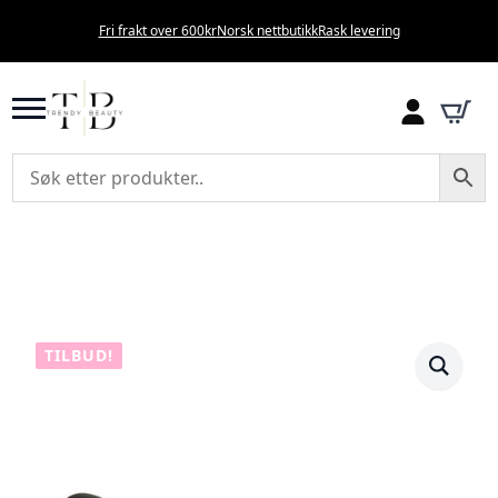
Fri frakt over 600kr
Norsk nettbutikk
Rask levering
TILBUD!