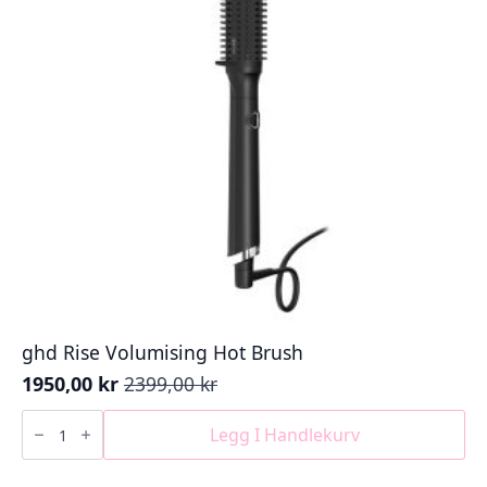
ghd Rise Volumising Hot Brush
1950,00
kr
2399,00
kr
Opprinnelig
Nåværende
pris
pris
ghd
Rise
Legg I Handlekurv
var:
er:
Volumising
2399,00 kr.
1950,00 kr.
Hot
Brush