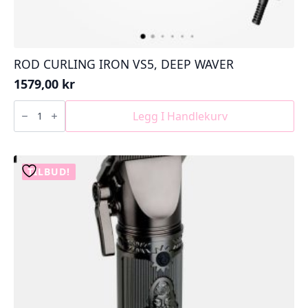
ROD CURLING IRON VS5, DEEP WAVER
1579,00
kr
ROD
CURLING
Legg I Handlekurv
IRON
VS5,
DEEP
WAVER
antall
TILBUD!