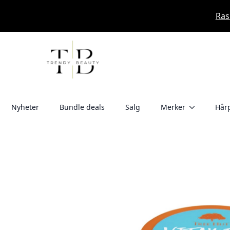
Ras
Nyheter
Bundle deals
Salg
Merker
Hårp