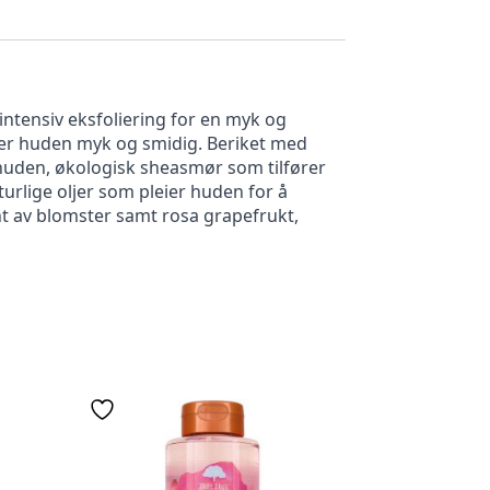
ntensiv eksfoliering for en myk og
ater huden myk og smidig. Beriket med
 huden, økologisk sheasmør som tilfører
urlige oljer som pleier huden for å
int av blomster samt rosa grapefrukt,