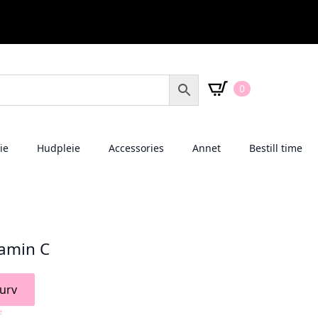
0
ie
Hudpleie
Accessories
Annet
Bestill time
tamin C
urv
e