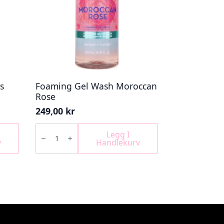
s
Foaming Gel Wash Moroccan
Rose
249,00
kr
Foaming
Gel
Legg I
Wash
v
Handlekurv
Moroccan
Rose
antall