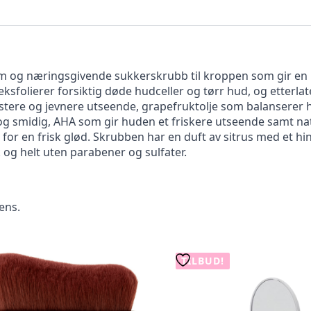
 og næringsgivende sukkerskrubb til kroppen som gir en i
ksfolierer forsiktig døde hudceller og tørr hud, og etterl
astere og jevnere utseende, grapefruktolje som balanserer
og smidig, AHA som gir huden et friskere utseende samt nat
 for en frisk glød. Skrubben har en duft av sitrus med et h
og helt uten parabener og sulfater.
ens.
TILBUD!