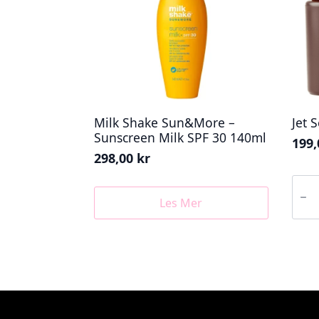
Milk Shake Sun&More –
Jet 
Sunscreen Milk SPF 30 140ml
199
298,00
kr
Jet
Set
Sun
Les Mer
Kabuk
Brus
antall