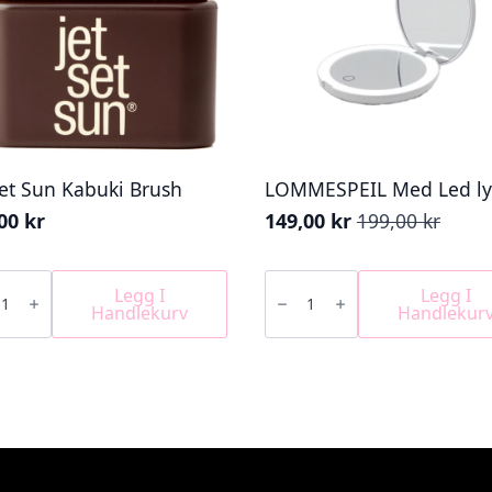
Set Sun Kabuki Brush
LOMMESPEIL Med Led ly
,00
kr
149,00
kr
199,00
kr
Opprinnelig
Nåværende
pris
pris
var:
er:
LOMMESPEIL
Med
Legg I
Legg I
199,00 kr.
149,00 kr.
Led
Handlekurv
Handlekur
i
lys
h
antall