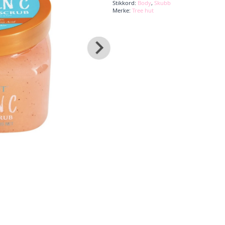
Stikkord:
Body
,
Skubb
antall
Merke:
Tree hut