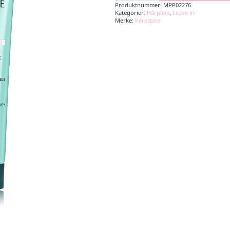
antall
Produktnummer:
MPP02276
Kategorier:
Hårpleie
,
Leave in
Merke:
Kérastase