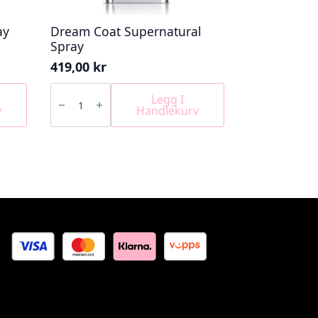
ay
Dream Coat Supernatural
Spray
419,00
kr
Dream
Coat
Legg I
Supernatural
v
Handlekurv
Spray
antall