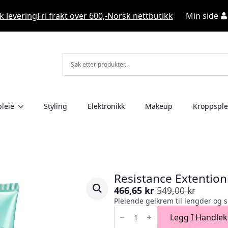
k levering
Fri frakt over 600,-
Norsk nettbutikk
Min side
leie
Styling
Elektronikk
Makeup
Kroppsple
Resistance Extentio
466,65
kr
549,00
kr
Opprinnelig
Nåværende
Pleiende gelkrem til lengder og 
pris
pris
Resistance
var:
er:
Extentioniste
Legg I Handlek
Thermique
549,00 kr.
466,65 kr.