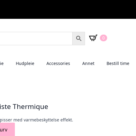
0
ie
Hudpleie
Accessories
Annet
Bestill time
niste Thermique
spisser med varmebeskyttelse effekt.
urv