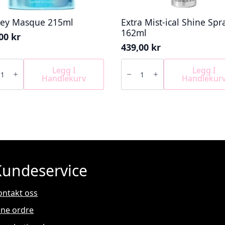
ey Masque 215ml
Extra Mist-ical Shine Spr
162ml
,00
kr
439,00
kr
y
Extra
ue
Mist-
Legg I
Legg I
l
ical
Handlekurv
Handlekur
Shine
Spray
162ml
antall
Kundeservice
ontakt oss
ine ordre