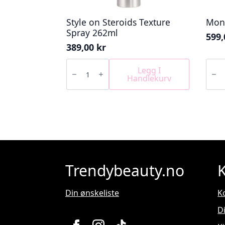
Style on Steroids Texture
Mon
Spray 262ml
599
389,00
kr
Style
Mone
on
Masq
Legg I
Steroids
215m
Handlekurv
Texture
antall
Spray
262ml
antall
Trendybeauty.no
Din ønskeliste
K
D