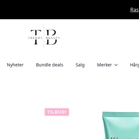
Ras
Nyheter
Bundle deals
Salg
Merker
Hårp
TILBUD!