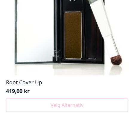
Root Cover Up
419,00
kr
Dette
Velg Alternativ
produktet
har
flere
varianter.