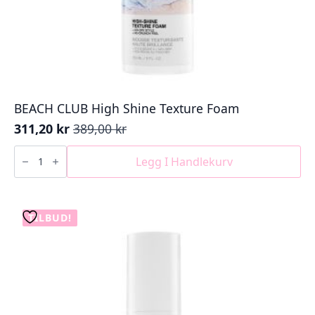
BEACH CLUB High Shine Texture Foam
311,20
kr
389,00
kr
Opprinnelig
Nåværende
pris
pris
BEACH
CLUB
Legg I Handlekurv
var:
er:
High
389,00 kr.
311,20 kr.
Shine
Texture
Foam
antall
TILBUD!