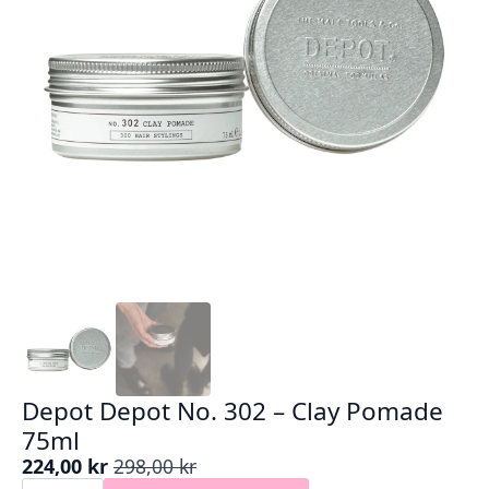
Depot Depot No. 302 – Clay Pomade
75ml
224,00
kr
298,00
kr
Opprinnelig
Nåværende
Depot