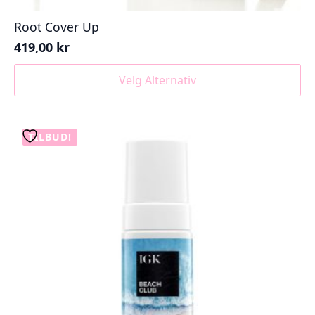
Root Cover Up
419,00
kr
Dette
Velg Alternativ
produktet
har
flere
varianter.
TILBUD!
Alternativene
kan
velges
på
produktsiden