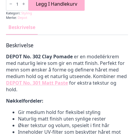
pris
pris
Depot
Legg I Handlekurv
No.
var:
er:
302
Kategori:
Styling
298,00 kr.
224,00 kr.
-
Merke:
Depot
Clay
Pomade
Beskrivelse
75ml
antall
Beskrivelse
DEPOT No. 302 Clay Pomade
er en modellérkrem
med naturlig leire som gir en matt finish. Perfekt for
menn som ønsker å forme og definere håret med
medium hold og et naturlig utseende. Kombiner med
DEPOT No. 301 Matt Paste
for ekstra tekstur og
hold.
Nøkkelfordeler:
Gir medium hold for fleksibel styling
Naturlig matt finish uten synlige rester
Øker tekstur og volum, spesielt i fint hår
Inneholder UV-filter som beskytter håret mot