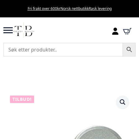
Fri frakt over 600kr
Norsk nettbutikk
Rask levering
TILBUD!