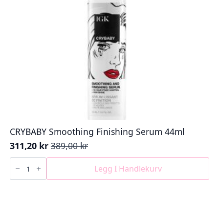
CRYBABY Smoothing Finishing Serum 44ml
311,20
kr
389,00
kr
Opprinnelig
Nåværende
pris
pris
CRYBABY
Smoothing
Legg I Handlekurv
var:
er:
Finishing
389,00 kr.
311,20 kr.
Serum
44ml
antall