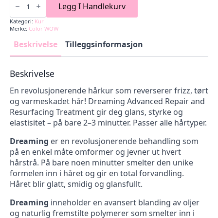
pris
pris
WOW
Legg I Handlekurv
Art.nr
var:
er:
298586
Kategori:
Kur
639,00 kr.
447,00 kr.
DREAMING
Merke:
Color WOW
215ML
antall
Beskrivelse
Tilleggsinformasjon
Beskrivelse
En revolusjonerende hårkur som reverserer frizz, tørt
og varmeskadet hår! Dreaming Advanced Repair and
Resurfacing Treatment gir deg glans, styrke og
elastisitet – på bare 2–3 minutter. Passer alle hårtyper.
Dreaming
er en revolusjonerende behandling som
på en enkel måte omformer og jevner ut hvert
hårstrå. På bare noen minutter smelter den unike
formelen inn i håret og gir en total forvandling.
Håret blir glatt, smidig og glansfullt.
Dreaming
inneholder en avansert blanding av oljer
og naturlig fremstilte polymerer som smelter inn i