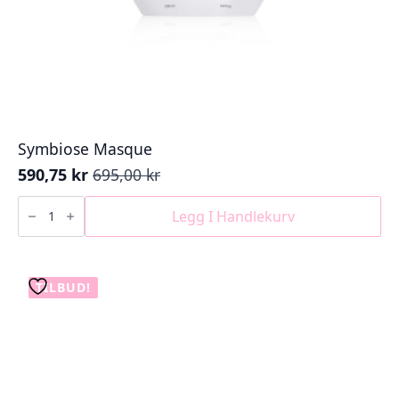
Symbiose Masque
590,75
kr
695,00
kr
Opprinnelig
Nåværende
pris
pris
Symbiose
Masque
Legg I Handlekurv
var:
er:
antall
695,00 kr.
590,75 kr.
TILBUD!