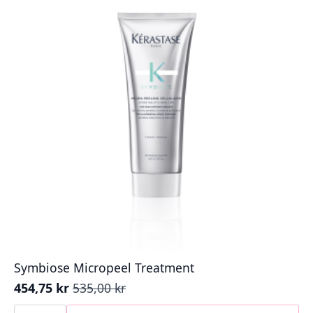
Symbiose Micropeel Treatment
454,75
kr
535,00
kr
Opprinnelig
Nåværende
pris
pris
Symbiose