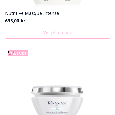
Nutritive Masque Intense
695,00
kr
Dette
Velg Alternativ
produktet
har
flere
varianter.
TILBUD!
Alternativene
kan
velges
på
produktsiden