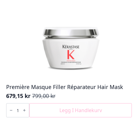
Première Masque Filler Réparateur Hair Mask
679,15
kr
799,00
kr
Opprinnelig
Nåværende
pris
pris
Première
Masque
Legg I Handlekurv
var:
er:
Filler
799,00 kr.
679,15 kr.
Réparateur
Hair
Mask
antall