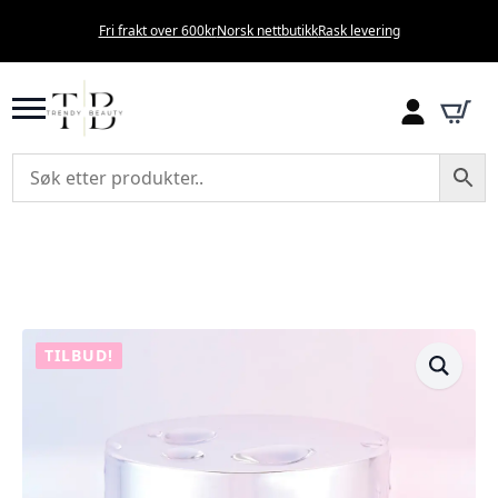
Fri frakt over 600kr
Norsk nettbutikk
Rask levering
TILBUD!