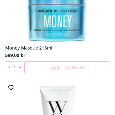
Money Masque 215ml
599,00
kr
Money
Masque
Legg I Handlekurv
215ml
antall