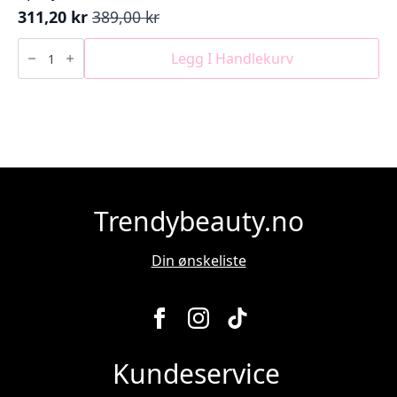
311,20
kr
389,00
kr
Opprinnelig
Nåværende
pris
pris
GOOD
BEHAVIOR
Legg I Handlekurv
var:
er:
Spirulina
389,00 kr.
311,20 kr.
Protein
Smoothing
Spray
186ml
antall
Trendybeauty.no
Din ønskeliste
Kundeservice