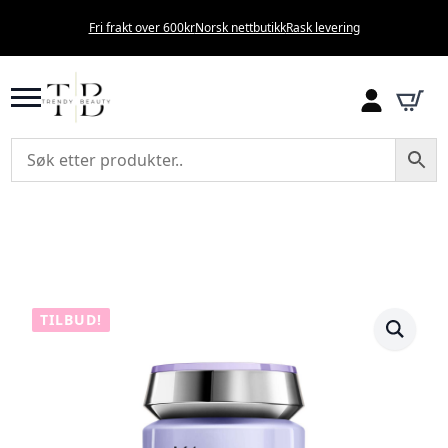
Fri frakt over 600kr
Norsk nettbutikk
Rask levering
TILBUD!