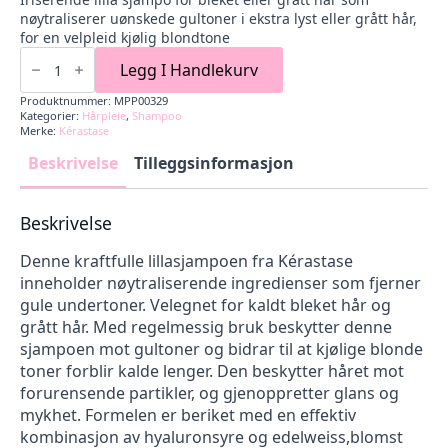
pris
pris
nøytraliserer uønskede gultoner i ekstra lyst eller grått hår,
var:
er:
for en velpleid kjølig blondtone
399,00 kr.
339,15 kr.
Blond
Absolu
Legg I Handlekurv
Bain
Ultra-
Produktnummer:
MPP00329
Violet
Kategorier:
Hårpleie
,
Shampoo
Shampoo
Merke:
Kérastase
antall
Beskrivelse
Tilleggsinformasjon
Beskrivelse
Denne kraftfulle lillasjampoen fra Kérastase
inneholder nøytraliserende ingredienser som fjerner
gule undertoner. Velegnet for kaldt bleket hår og
grått hår. Med regelmessig bruk beskytter denne
sjampoen mot gultoner og bidrar til at kjølige blonde
toner forblir kalde lenger. Den beskytter håret mot
forurensende partikler, og gjenoppretter glans og
mykhet. Formelen er beriket med en effektiv
kombinasjon av hyaluronsyre og edelweiss,blomst