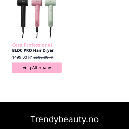
Cera Professional
BLDC PRO Hair Dryer
Opprinnelig pris var: 2500,00 kr.
Nåværende pris er: 1499,00 kr.
1499,00
kr
2500,00
kr
Dette
Velg Alternativ
produktet
har
flere
varianter.
Alternativene
kan
velges
på
Trendybeauty.no
produktsiden